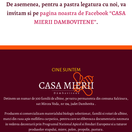
De asemenea, pentru a pastra legatura cu noi, va
invitam si pe
pagina noastra de Facebook “CASA
MIERII DAMBOVITENE”
.
CINE SUNTEM
Detinem un numar de 300 familii de albine, pe vatra permanenta din comuna Salcioara,
sat Mircea Voda, nr 194, judet Dambovita .
Producem si comercializam materialului biologic selectionat, familii si roiuri de albine,
matci din rasa apis mellifera carpatica, pentru care se elibereaza documentatia necesata
in vederea decontarii prin Programul National Apicol si Fonduri Europene si a tuturor
produselor stupului, miere, polen, propolis, pastura.