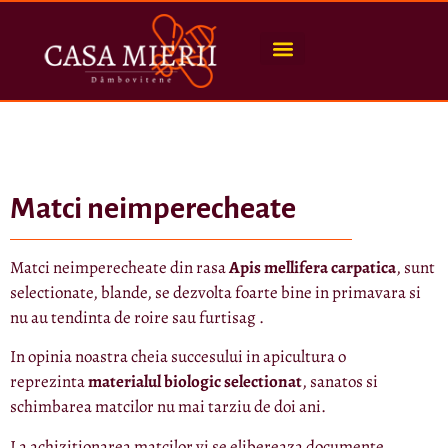
Matci neimperecheate
Matci neimperecheate din rasa
Apis mellifera carpatica
, sunt
selectionate, blande, se dezvolta foarte bine in primavara si
nu au tendinta de roire sau furtisag .
In opinia noastra cheia succesului in apicultura o
reprezinta
materialul biologic selectionat
, sanatos si
schimbarea matcilor nu mai tarziu de doi ani.
La achizitionarea matcilor vi se elibereaza documente