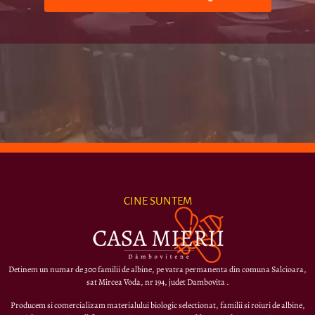
CINE SUNTEM
Detinem un numar de 300 familii de albine, pe vatra permanenta din comuna Salcioara,
sat Mircea Voda, nr 194, judet Dambovita .
Producem si comercializam materialului biologic selectionat, familii si roiuri de albine,