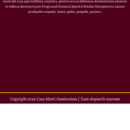
matci din rasa apis mellifera carpatica, pentru care se elibereaza documentatia necesata
in vederea decontarii prin Programul National Apicol si Fonduri Europene si a tuturor
produselor stupului, miere, polen, propolis, pastura.
Copyright 2026 Casa Mierii Dambovitene | Toate drepturile rezervate