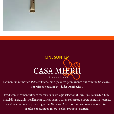
CINE SUNTEM
Detinem un numar de 300 familii de albine, pe vatra permanenta din comuna Salcioara,
sat Mircea Voda, nr 194, judet Dambovita .
Producem si comercializam materialului biologic selectionat, familii si roiuri de albine,
matci din rasa apis mellifera carpatica, pentru care se elibereaza documentatia necesata
in vederea decontarii prin Programul National Apicol si Fonduri Europene si a tuturor
produselor stupului, miere, polen, propolis, pastura.