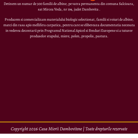
Detinem un numar de 300 familii de albine, pe vatra permanenta din comuna Salcioara,
sat Mircea Voda, nr 194, judet Dambovita .
Producem si comercializam materialului biologic selectionat, familii si roiuri de albine,
matci din rasa apis mellifera carpatica, pentru care se elibereaza documentatia necesata
in vederea decontarii prin Programul National Apicol si Fonduri Europene si a tuturor
produselor stupului, miere, polen, propolis, pastura.
Copyright 2026 Casa Mierii Dambovitene | Toate drepturile rezervate