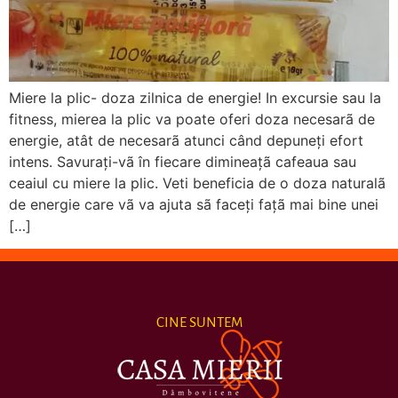
Miere la plic- doza zilnica de energie! In excursie sau la
fitness, mierea la plic va poate oferi doza necesarã de
energie, atât de necesarã atunci când depuneţi efort
intens. Savuraţi-vã în fiecare dimineaţã cafeaua sau
ceaiul cu miere la plic. Veti beneficia de o doza naturalã
de energie care vã va ajuta sã faceţi faţã mai bine unei
[…]
CINE SUNTEM