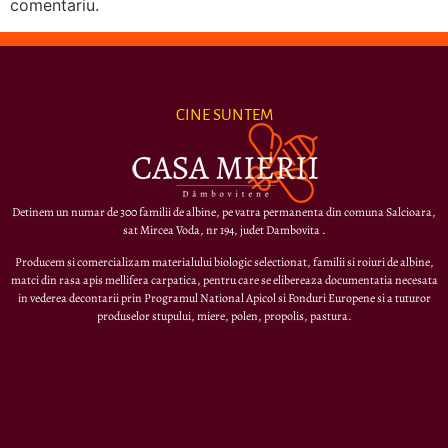
comentariu.
CINE SUNTEM
Detinem un numar de 300 familii de albine, pe vatra permanenta din comuna Salcioara,
sat Mircea Voda, nr 194, judet Dambovita .
Producem si comercializam materialului biologic selectionat, familii si roiuri de albine,
matci din rasa apis mellifera carpatica, pentru care se elibereaza documentatia necesata
in vederea decontarii prin Programul National Apicol si Fonduri Europene si a tuturor
produselor stupului, miere, polen, propolis, pastura.