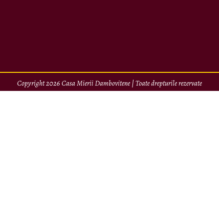
Copyright 2026 Casa Mierii Dambovitene | Toate drepturile rezervate